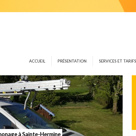
ACCUEIL
PRÉSENTATION
SERVICES ET TARIF
Poêle À Granulés
Poêle À Bois
Cheminée Avec Inser
Cheminée Ouverte
Chaudière
Débistrage
amonage à Sainte-Hermine
Entretien De VMC