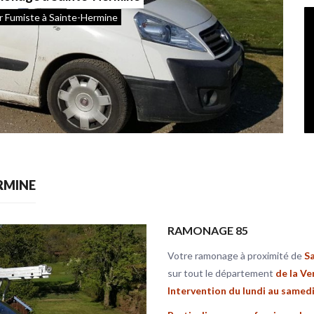
 Fumiste à Sainte-Hermine
Nettoyage De Pannea
RMINE
RAMONAGE 85
Votre ramonage à proximité de
S
sur tout le département
de la V
Intervention du lundi au samedi