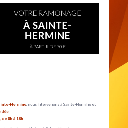
ux Solaires
VOTRE RAMONAGE
À SAINTE-
HERMINE
À PARTIR DE 70 €
ainte-Hermine
, nous intervenons à Sainte-Hermine et
endée
, de 8h à 18h