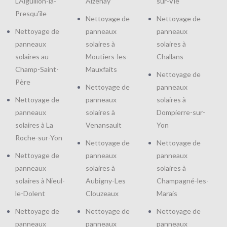
L'Aiguillon-la-
Aizenay
sur-Vie
Presqu'île
Nettoyage de
Nettoyage de
Nettoyage de
panneaux
panneaux
panneaux
solaires à
solaires à
solaires au
Moutiers-les-
Challans
Champ-Saint-
Mauxfaits
Nettoyage de
Père
Nettoyage de
panneaux
Nettoyage de
panneaux
solaires à
panneaux
solaires à
Dompierre-sur-
solaires à La
Venansault
Yon
Roche-sur-Yon
Nettoyage de
Nettoyage de
Nettoyage de
panneaux
panneaux
panneaux
solaires à
solaires à
solaires à Nieul-
Aubigny-Les
Champagné-les-
le-Dolent
Clouzeaux
Marais
Nettoyage de
Nettoyage de
Nettoyage de
panneaux
panneaux
panneaux